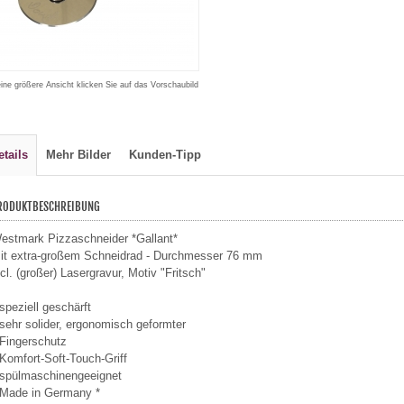
eine größere Ansicht klicken Sie auf das Vorschaubild
etails
Mehr Bilder
Kunden-Tipp
RODUKTBESCHREIBUNG
estmark Pizzaschneider *Gallant*
it extra-großem Schneidrad - Durchmesser 76 mm
ncl. (großer) Lasergravur, Motiv "Fritsch"
 speziell geschärft
 sehr solider, ergonomisch geformter
 Fingerschutz
 Komfort-Soft-Touch-Griff
 spülmaschinengeeignet
 Made in Germany *