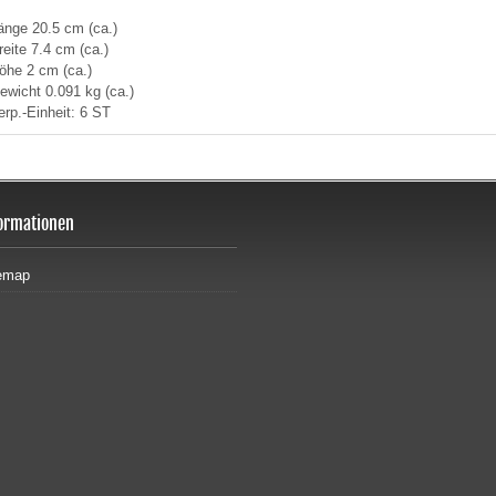
änge 20.5 cm (ca.)
reite 7.4 cm (ca.)
öhe 2 cm (ca.)
ewicht 0.091 kg (ca.)
erp.-Einheit: 6 ST
ormationen
emap