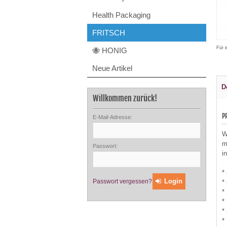
Health Packaging
FRITSCH
Für 
🐝 HONIG
Neue Artikel
D
Willkommen zurück!
P
E-Mail-Adresse:
W
m
Passwort:
i
*
Login
Passwort vergessen?
*
*
*
*
*