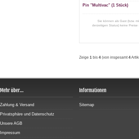
Pin "Multivac" (1 Stück)
Sie können als Gast (bzw. mi
derzeitigen Status) keine Preise
Zeige
1
bis
4
(von insgesamt
4
Artik
Mehr über...
Informationen
Zahlung & Versand
Sitemap
Privatsphäre und Datenschutz
Unsere AGB
Impressum