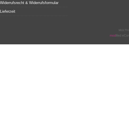
Widerrufsrecht & Widerrufsformular
Lieferzeit
MULTIV
mod
ified eC