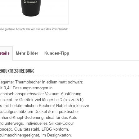
eine größere Ansicht klicken Sie auf das Vorschaubild
etails
Mehr Bilder
Kunden-Tipp
RODUKTBESCHREIBUNG
leganter Thermobecher in edlem matt schwarz
it 0,4 l Fassungsvermögen in
echnisch anspruchsvoller Vakuum-Ausführung
o bleibt Ihr Getränk viel länger heiß (bis zu 5 h)
ls mit herkömmlichen Bechern! Natürlich inklusive
uslaufgeschütztem Deckel & mit praktischer
inhand-Knopf-Bedienung, ideal für das Auto
nd unterwegs. Individuelles Silikon-Colour
oncept, Qualitätsstahl, LFBG konform,
pülmaschinengeeignet, im Designkarton.