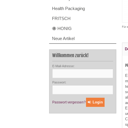
Health Packaging
FRITSCH
Für 
🐝 HONIG
Neue Artikel
D
Willkommen zurück!
P
E-Mail-Adresse:
E
m
Passwort:
t
s
a
Login
Passwort vergessen?
a
E
u
C
s