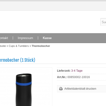
ontakt
Impressum
Kasse
tseite
»
Cups & Tumblers
»
Thermobecher
ermobecher (1 Stück)
Lieferzeit:
3-4 Tage
Art.Nr.:
00850002-10016
Artikeldatenblatt drucken